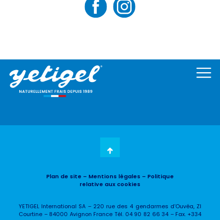
Plan de site
– Mentions légales
– Politique
relative aux cookies
YETIGEL International SA – 220 rue des 4 gendarmes d’Ouvéa, ZI
Courtine – 84000 Avignon France Tél. 04 90 82 66 34 – Fax. +334