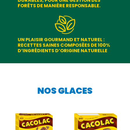
DURABLES, POUR UNE GESTION DES
FORÊTS DE MANIÈRE RESPONSABLE.
UN PLAISIR GOURMAND ET NATUREL :
RECETTES SAINES COMPOSÉES DE 100%
D’INGRÉDIENTS D’ORIGINE NATURELLE
NOS GLACES