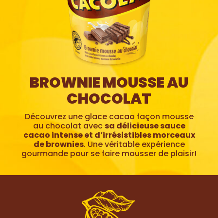
BROWNIE MOUSSE AU
CHOCOLAT
Découvrez une glace cacao façon mousse
au chocolat avec
sa délicieuse
sauce
cacao intense et d’irrésistibles morceaux
de brownies
. Une véritable expérience
gourmande pour se faire mousser de plaisir!