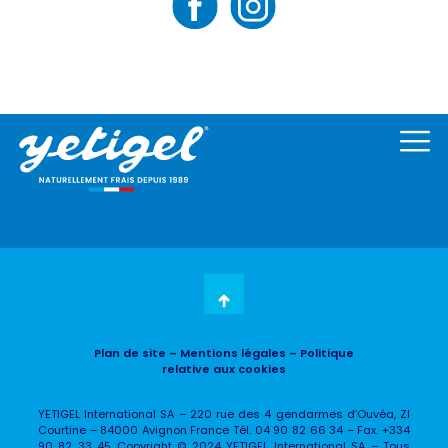
Plan de site
– Mentions légales
– Politique
relative aux cookies
YETIGEL International SA – 220 rue des 4 gendarmes d’Ouvéa, ZI
Courtine – 84000 Avignon France Tél. 04 90 82 66 34 – Fax. +334
90 82 33 45 Copyright © 2024 YETIGEL International SA – Tous