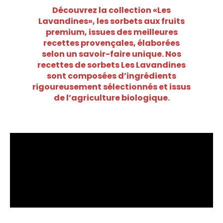
Découvrez la collection «Les
Lavandines», les sorbets aux fruits
premium, issues des meilleures
recettes provençales, élaborées
selon un savoir-faire unique. Nos
recettes de sorbets Les Lavandines
sont composées d’ingrédients
rigoureusement sélectionnés et issus
de l’agriculture biologique.