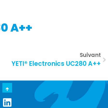
80 A++
Suivant
YETI® Electronics UC280 A++