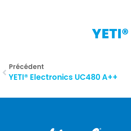
YETI®
Précédent
YETI® Electronics UC480 A++