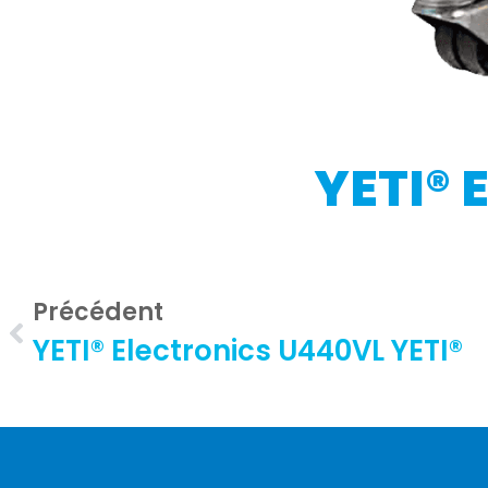
YETI® 
Précédent
YETI® Electronics U440VL YETI®