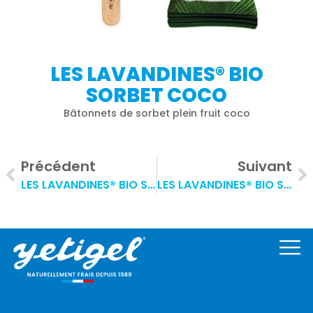
LES LAVANDINES® BIO
SORBET COCO
Bâtonnets de sorbet plein fruit coco
Précédent
Suivant
LES LAVANDINES® BIO Sorbet Mangue
LES LAVANDINES® BIO Sorbet Citron