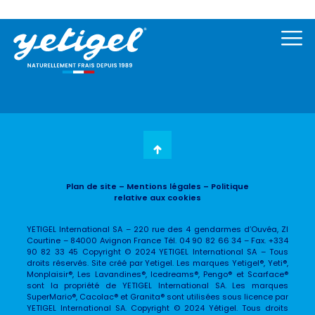
Plan de site
– Mentions légales
– Politique
relative aux cookies
YETIGEL International SA – 220 rue des 4 gendarmes d’Ouvéa, ZI
Courtine – 84000 Avignon France Tél. 04 90 82 66 34 – Fax. +334
90 82 33 45 Copyright © 2024 YETIGEL International SA – Tous
droits réservés. Site créé par Yetigel. Les marques Yetigel®, Yeti®,
Monplaisir®, Les Lavandines®, Icedreams®, Pengo® et Scarface®
sont la propriété de YETIGEL International SA. Les marques
SuperMario®, Cacolac® et Granita® sont utilisées sous licence par
YETIGEL International SA. Copyright © 2024 Yétigel. Tous droits