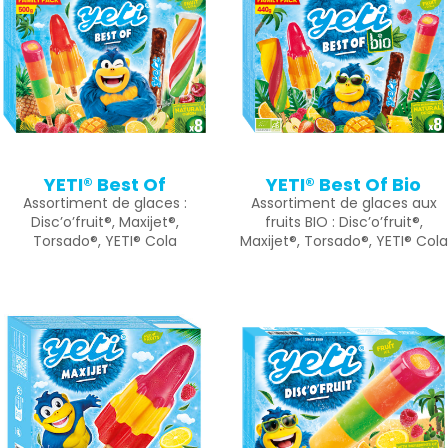
YETI® Best Of
YETI® Best Of Bio
Assortiment de glaces :
Assortiment de glaces aux
Disc’o’fruit®, Maxijet®,
fruits BIO : Disc’o’fruit®,
Torsado®, YETI® Cola
Maxijet®, Torsado®, YETI® Cola